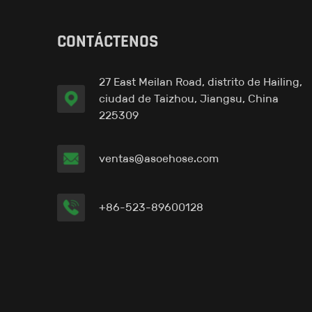
Tubería-en Liner™ G
CONTÁCTENOS
27 East Meilan Road, distrito de Hailing,
Pipe-in Liner™ H
ciudad de Taizhou, Jiangsu, China
225309
ventas@asoehose.com
+86-523-89600128