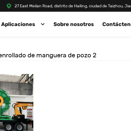
27 East Meilan Road, distrito de Hailing, ciudad de Taizhou, J
Aplicaciones
Sobre nosotros
Contácten
enrollado de manguera de pozo 2