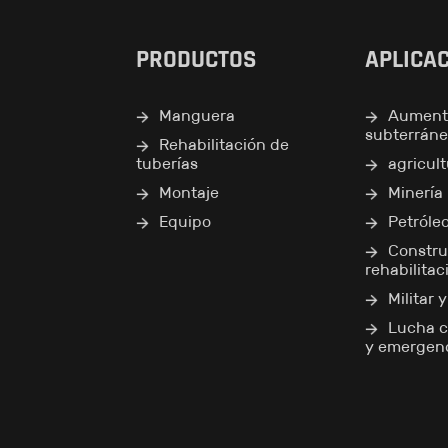
PRODUCTOS
APLICA
Manguera
Aument
subterrán
Rehabilitación de
tuberías
agricul
Montaje
Minería
Equipo
Petróle
Constru
rehabilitac
Militar 
Lucha c
y emergen