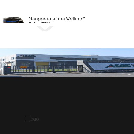
Manguera plana Welline™
Extra TPU
Manguera plana de NBR
Longman™
Pipe-in Liner™ W
Pipe-in Liner™ O