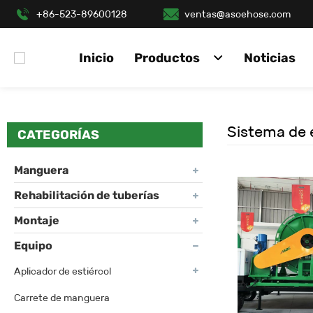
+86-523-89600128
ventas@asoehose.com
Inicio
Productos
Noticias
Sistema de 
CATEGORÍAS
Manguera
Rehabilitación de tuberías
Montaje
Equipo
Aplicador de estiércol
Carrete de manguera