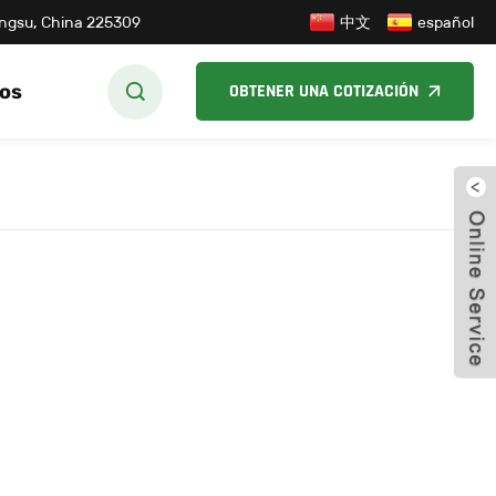
中文
iangsu, China 225309
español
os
OBTENER UNA COTIZACIÓN
cerr