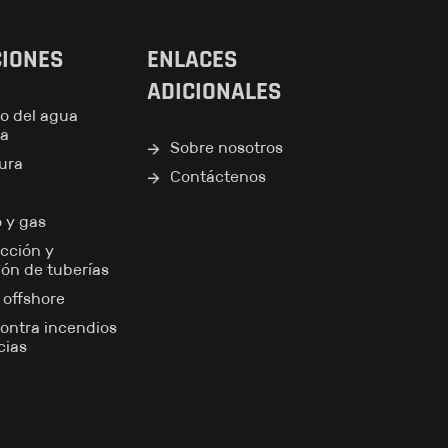
CIONES
ENLACES
ADICIONALES
o del agua
ea
Sobre nosotros
tura
Contáctenos
o y gas
cción y
ión de tuberías
y offshore
ontra incendios
cias