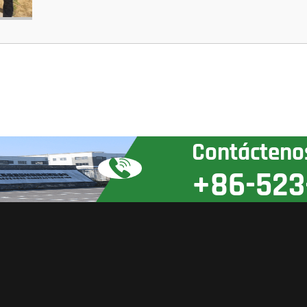
Contácteno
+86-523