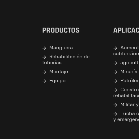
PRODUCTOS
APLICA
Manguera
Aument
subterrán
Rehabilitación de
tuberías
agricul
Montaje
Minería
Equipo
Petróle
Constru
rehabilitac
Militar 
Lucha c
y emergen