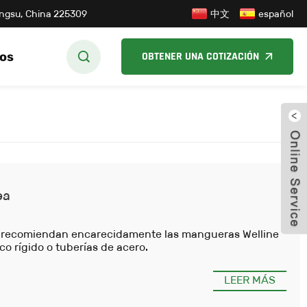
中文
iangsu, China 225309
español
os
OBTENER UNA COTIZACIÓN
cerr
ea
e recomiendan encarecidamente las mangueras Welline
co rígido o tuberías de acero.
LEER MÁS