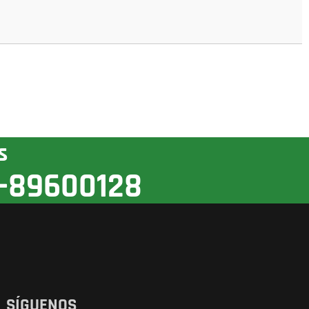
s
-89600128
SÍGUENOS