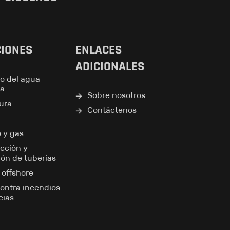
CIONES
ENLACES
ADICIONALES
o del agua
ea
Sobre nosotros
tura
Contáctenos
o y gas
cción y
ión de tuberías
y offshore
ontra incendios
cias