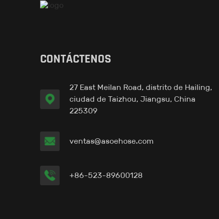
Tubería-en Liner™ G
CONTÁCTENOS
27 East Meilan Road, distrito de Hailing,
Pipe-in Liner™ H
ciudad de Taizhou, Jiangsu, China
225309
ventas@asoehose.com
+86-523-89600128