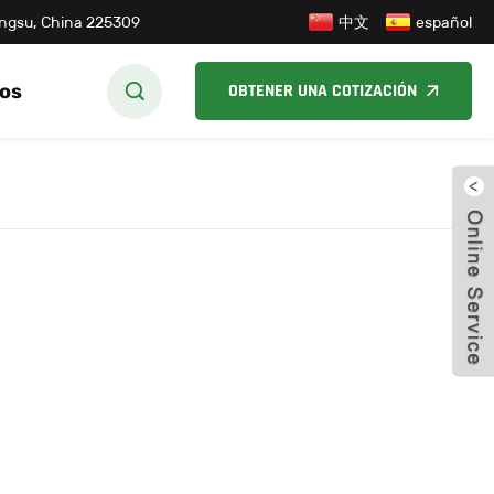
中文
iangsu, China 225309
español
os
OBTENER UNA COTIZACIÓN
cerr