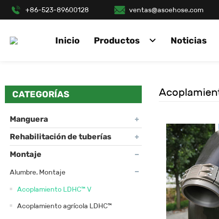
+86-523-89600128
ventas@asoehose.com
Inicio
Productos
Noticias
Acoplamien
CATEGORÍAS
Manguera
Rehabilitación de tuberías
Montaje
Alumbre. Montaje
Acoplamiento LDHC™ V
Acoplamiento agrícola LDHC™