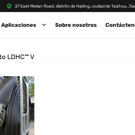
27 East Meilan Road, distrito de Hailing, ciudad de Taizhou, J
Aplicaciones
Sobre nosotros
Contácten
to LDHC™ V