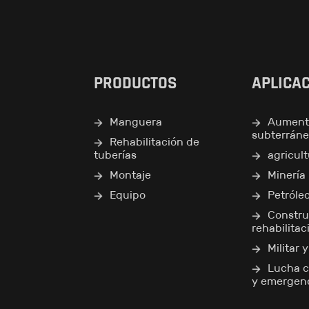
PRODUCTOS
APLICA
Manguera
Aument
subterrán
Rehabilitación de
tuberías
agricul
Montaje
Minería
Equipo
Petróle
Constru
rehabilitac
Militar 
Lucha c
y emergen