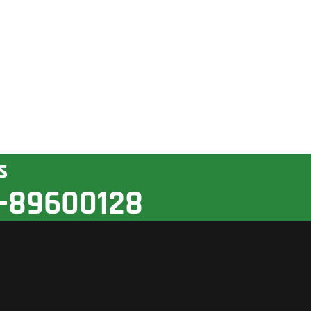
s
-89600128