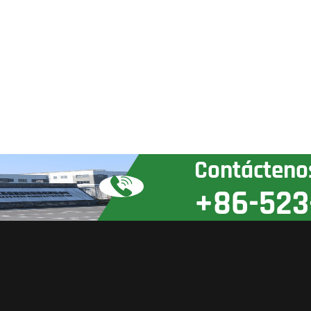
Contácteno
+86-523