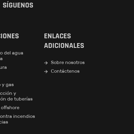
SÍGUENOS
CIONES
ENLACES
ADICIONALES
o del agua
ea
Sobre nosotros
tura
Contáctenos
o y gas
cción y
ión de tuberías
y offshore
ontra incendios
cias