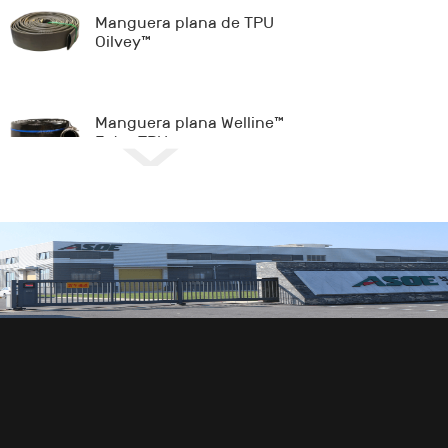
Manguera plana de TPU
Oilvey™
Manguera plana Welline™
Extra TPU
Manguera plana de NBR
Longman™
Pipe-in Liner™ W
Pipe-in Liner™ O