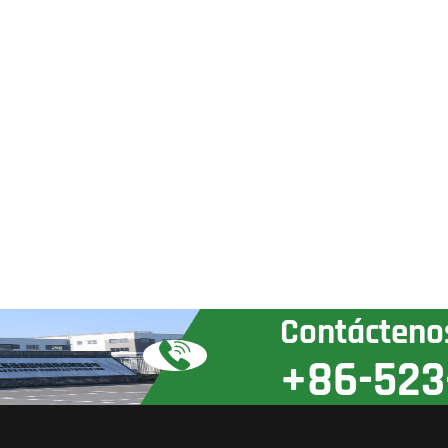
Contácteno
+86-523