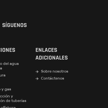
SÍGUENOS
CIONES
ENLACES
ADICIONALES
o del agua
ea
Sobre nosotros
tura
Contáctenos
o y gas
cción y
ión de tuberías
y offshore