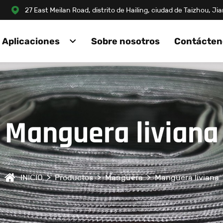
27 East Meilan Road, distrito de Hailing, ciudad de Taizhou, J
Aplicaciones
Sobre nosotros
Contácten
Manguera liviana
INICIO
>
Productos
>
Manguera
>
Manguera liviana