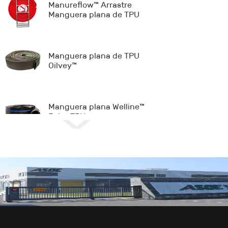
Manureflow™ Arrastre
Manguera plana de TPU
Manguera plana de TPU
Oilvey™
Manguera plana Welline™
Extra TPU
Manguera plana de NBR
Longman™
Pipe-in Liner™ W