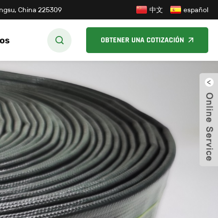
中文
iangsu, China 225309
español
os
OBTENER UNA COTIZACIÓN
cerr