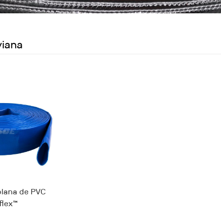
viana
lana de PVC
flex™