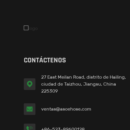
Pipe-in Liner™ O
Tubería-en Liner™ G
CONTÁCTENOS
27 East Meilan Road, distrito de Hailing,
Pipe-in Liner™ H
ciudad de Taizhou, Jiangsu, China
225309
ventas@asoehose.com
+86-523-89600128