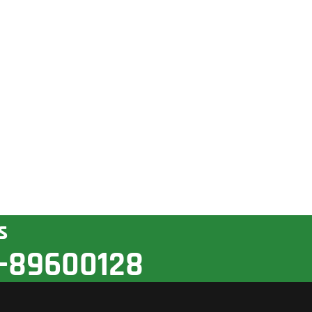
s
-89600128