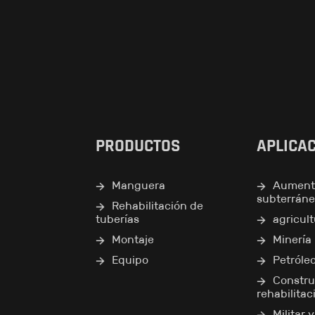
PRODUCTOS
APLICA
Manguera
Aument
subterrán
Rehabilitación de
tuberías
agricul
Montaje
Minería
Equipo
Petróle
Constru
rehabilitac
Militar 