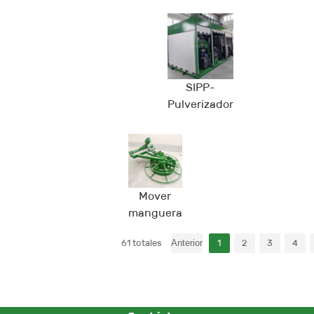
Liner™
Liner™ G
H
SIPP-
Pulverizador
centrífugo
Mover
manguera
61 totales
1
2
3
4
Anterior