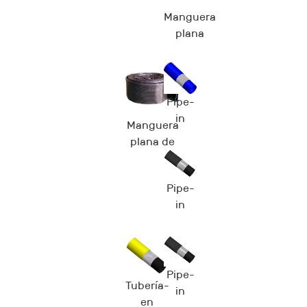
Manguera
plana
Welline™
Extra TPU
Pipe-
in
Manguera
Liner™
plana de
W
NBR
Longman™
Pipe-
in
Liner™
O
Pipe-
Tubería-
in
en