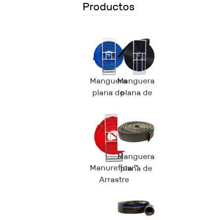
Productos
Manguera
Manguera
plana de
plana de
TPU
TPU
Welline™
Mileflex™
Manguera
Manureflow™
plana de
Arrastre
TPU
Manguera
Oilvey™
plana de TPU