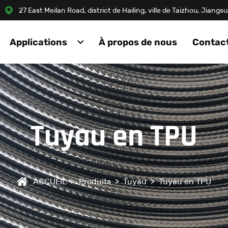
27 East Meilan Road, district de Hailing, ville de Taizhou, Jiang
Applications
À propos de nous
Contac
Tuyau en TPU
ACCUEIL
>
Produits
>
Tuyau
>
Tuyau en TPU