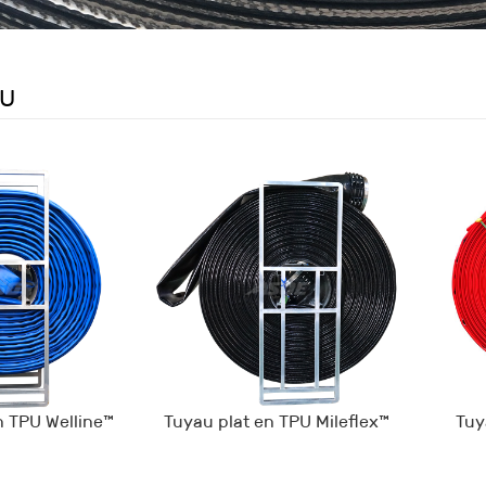
PU
n TPU Welline™
Tuyau plat en TPU Mileflex™
Tuy