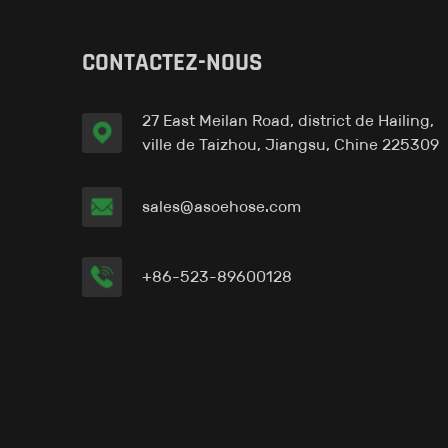
Tuyau-in Liner™ G
CONTACTEZ-NOUS
27 East Meilan Road, district de Hailing,
Tuyau-in Liner™ H
ville de Taizhou, Jiangsu, Chine 225309
sales@asoehose.com
+86-523-89600128