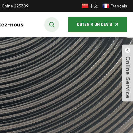
中文
su, Chine 225309
Français
tez-nous
OBTENIR UN DEVIS
ferm