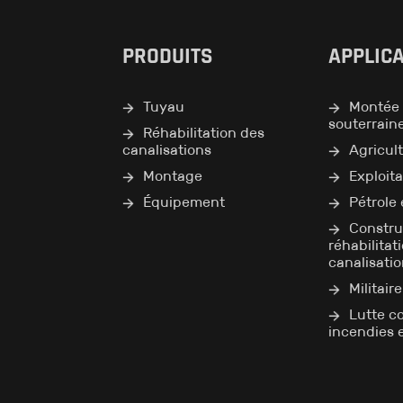
PRODUITS
APPLIC
Tuyau
Montée 
souterrain
Réhabilitation des
canalisations
Agricul
Montage
Exploita
Équipement
Pétrole 
Constru
réhabilitat
canalisati
Militair
Lutte co
incendies 