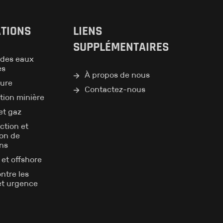
ATIONS
LIENS
SUPPLÉMENTAIRES
des eaux
es
À propos de nous
ture
Contactez-nous
tion minière
et gaz
ction et
ion de
ons
e et offshore
ntre les
et urgence