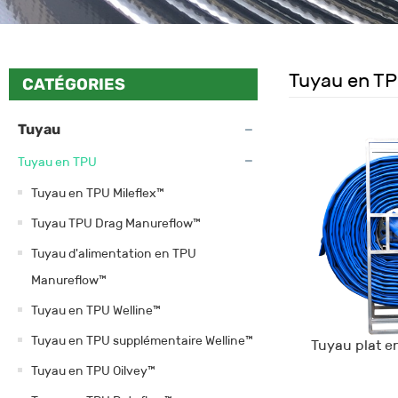
Tuyau en T
CATÉGORIES
Tuyau
Tuyau en TPU
Tuyau en TPU Mileflex™
Tuyau TPU Drag Manureflow™
Tuyau d'alimentation en TPU
Manureflow™
Tuyau en TPU Welline™
Tuyau en TPU supplémentaire Welline™
Tuyau plat e
Tuyau en TPU Oilvey™