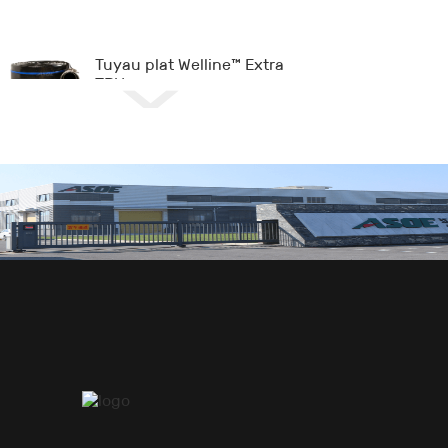
Tuyau plat Welline™ Extra
TPU
Longman™ Tuyau plat en
NBR
Tuyau-in Liner™ W
Tuyau-in Liner™ O