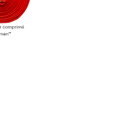
ir comprimé
nman™