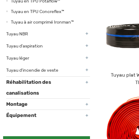
Tuyau en TPU Potaflow™
Tuyau en TPU Concreflex™
Tuyau à air comprimé Ironman™
Tuyau NBR
Tuyau d'aspiration
Tuyau léger
Tuyau d'incendie de veste
Tuyau plat W
Réhabilitation des
T
canalisations
Montage
Équipement