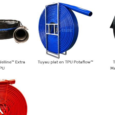
elline™ Extra
Tuyau plat en TPU Potaflow™
T
PU
Ma