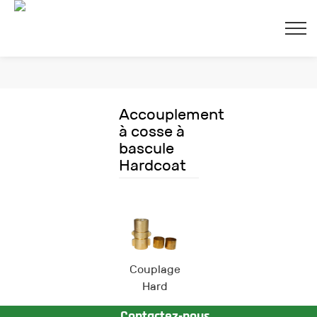
Accouplement
à cosse à
bascule
ferm
Hardcoat
Couplage
Hard
Rock
Contactez-nous