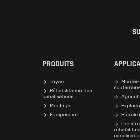
SU
PRODUITS
APPLIC
Tuyau
Montée 
souterrain
Réhabilitation des
canalisations
Agricul
Montage
Exploita
Équipement
Pétrole 
Constru
réhabilitat
canalisati