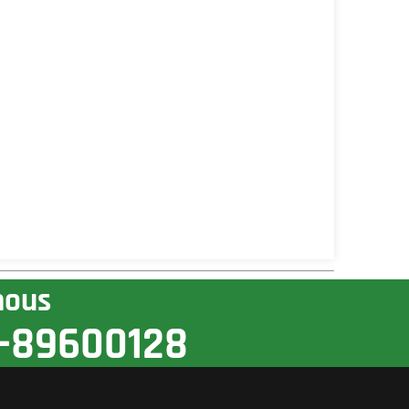
nous
-89600128