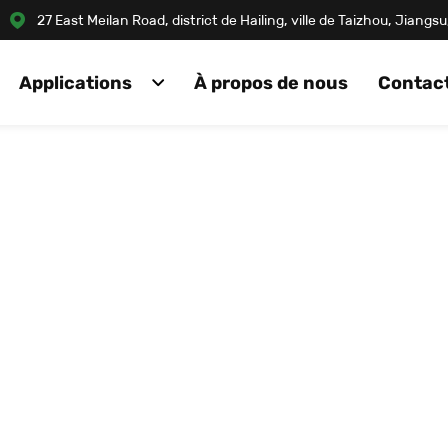
27 East Meilan Road, district de Hailing, ville de Taizhou, Jiang
Applications
À propos de nous
Contac
RICATION DE TUYAUX ASOE 