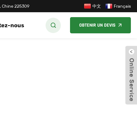
中文
su, Chine 225309
Français
tez-nous
OBTENIR UN DEVIS
ferm
INC.