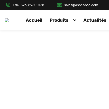
+86-523-89600128
sales@asoehose.com
Accueil
Produits
Actualités
FAB