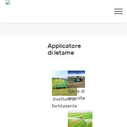
Applicatore
di letame
chiu
Barre di
raccolta
Iniettore di
del
fertilizzante
letame