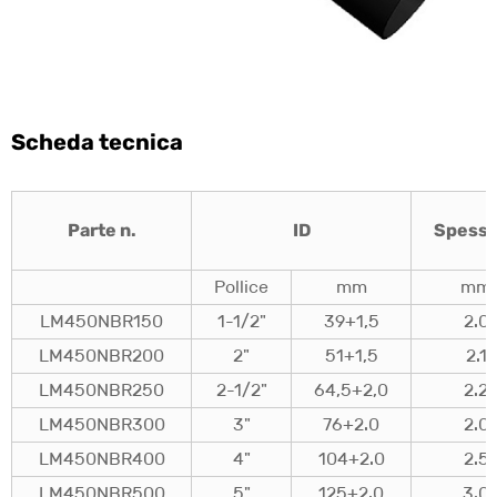
Scheda tecnica
Parte n.
ID
Spesso
Pollice
mm
mm
LM450NBR150
1-1/2"
39+1,5
2.0
LM450NBR200
2"
51+1,5
2.1
LM450NBR250
2-1/2"
64,5+2,0
2.2
LM450NBR300
3"
76+2.0
2.0
LM450NBR400
4"
104+2.0
2.5
LM450NBR500
5"
125+2.0
3.0