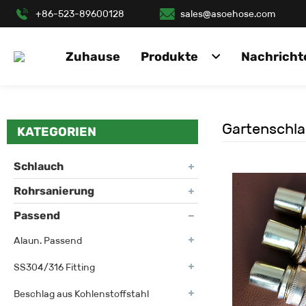
+86-523-89600128
sales@asoehose.com
Zuhause
Produkte
Nachricht
Gartenschl
KATEGORIEN
Schlauch
Rohrsanierung
Passend
Alaun. Passend
SS304/316 Fitting
Beschlag aus Kohlenstoffstahl