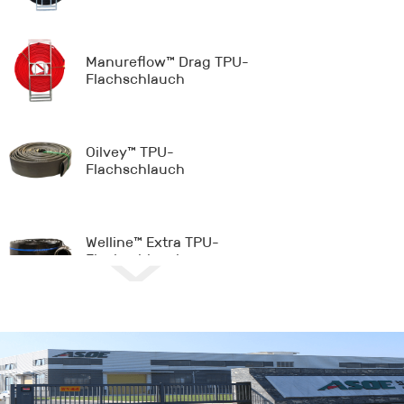
Manureflow™ Drag TPU-
Flachschlauch
Oilvey™ TPU-
Flachschlauch
Welline™ Extra TPU-
Flachschlauch
Longman™ NBR-
Flachschlauch