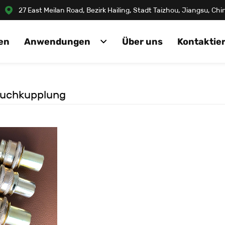
27 East Meilan Road, Bezirk Hailing, Stadt Taizhou, Jiangsu, Ch
en
Anwendungen
Über uns
Kontaktier
auchkupplung