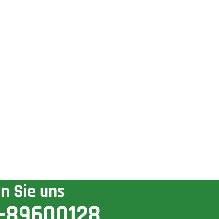
n Sie uns
-89600128