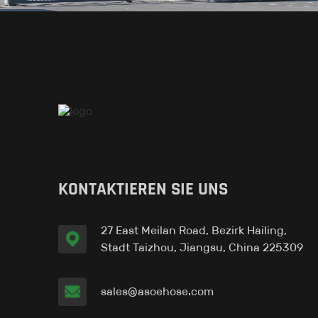
Pipe-in Liner™ W
Pipe-in Liner™ O
Pipe-in Liner™ G
KONTAKTIEREN SIE UNS
27 East Meilan Road, Bezirk Hailing,
Pipe-in Liner™ H
Stadt Taizhou, Jiangsu, China 225309
sales@asoehose.com