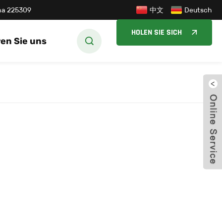
中文
ina 225309
Deutsch
HOLEN SIE SICH
en Sie uns
EIN ANGEBOT
schl