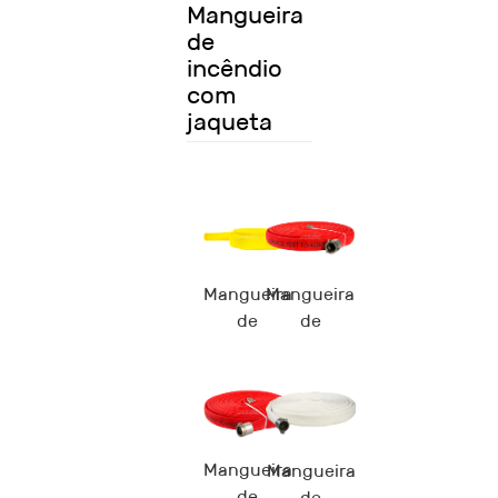
Mangueira
de
incêndio
com
jaqueta
Mangueira
Mangueira
de
de
incêndio
incêndio
Ironman™
AED
AUS
Ironman™
Mangueira
Mangueira
de
de