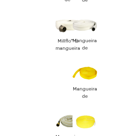
incêndio
incêndio
Ironman™
florestal
AUD
Bushman™
(Tipo I)
Mangueira
Millflo™ E
de
mangueira
incêndio
de
Millflo™
incêndio
ANS
Mangueira
de
incêndio
florestal
Bushman™
（Tipo II ）