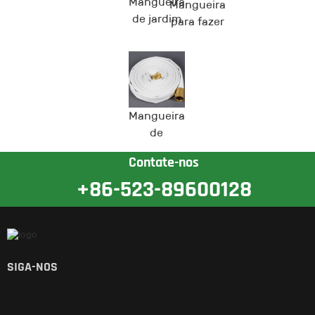
Mangueira
Mangueira
de jardim
para fazer
neve
Snowman™
Mangueira
de
incêndio
Contate-nos
Rackman™
+86-523-89600128
U
SIGA-NOS