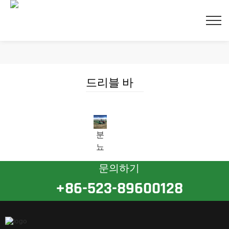
드리블 바
닫기
분
뇨
드
문의하기
리
+86-523-89600128
블
바