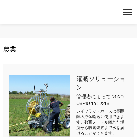
農業
閉じ
灌漑ソリューショ
ン
管理者によって 2020-
08-10 15:17:48
レイフラットホースは長距
離の液体輸送に使用できま
す。数百メートル離れた場
所から噴霧装置まで水を届
けることができます。