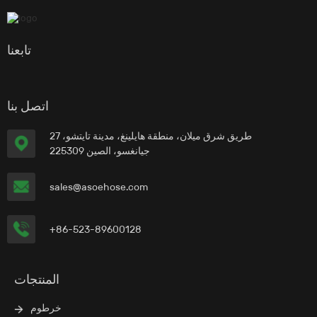
تابعنا
اتصل بنا
27 طريق شرق ميلان، منطقة هايلينغ، مدينة تايتشو،
جيانغسو، الصين 225309
sales@asoehose.com
+86-523-89600128
المنتجات
خرطوم