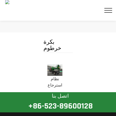
بكرة
خرطوم
ريب
نظام
استرجاع
الخرطوم
اتصل بنا
+86-523-89600128